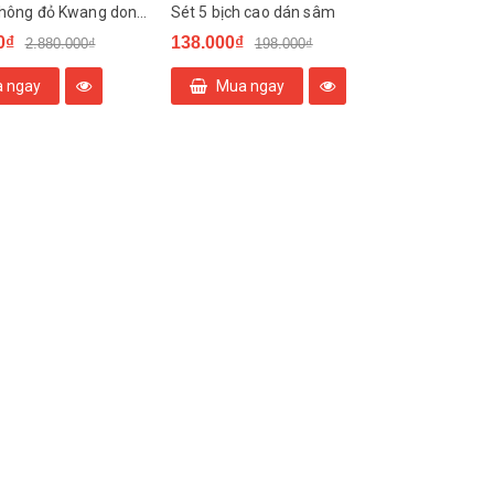
Tinh dầu thông đỏ Kwang dong 120 viên x 450mg
Sét 5 bịch cao dán sâm
0₫
138.000₫
2.880.000₫
198.000₫
 ngay
Mua ngay