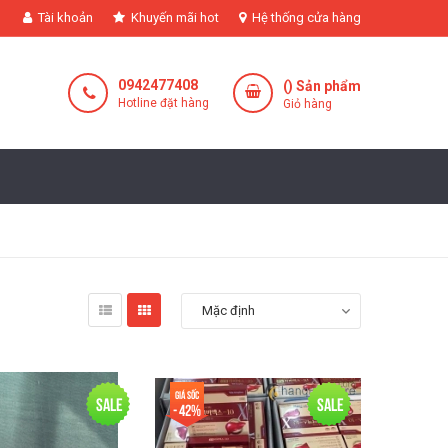
Tài khoản
Khuyến mãi hot
Hệ thống cửa hàng
0942477408
(
) Sản phẩm
Hotline đặt hàng
Giỏ hàng
Mặc định
Giá sốc
Sale
Sale
- 42%