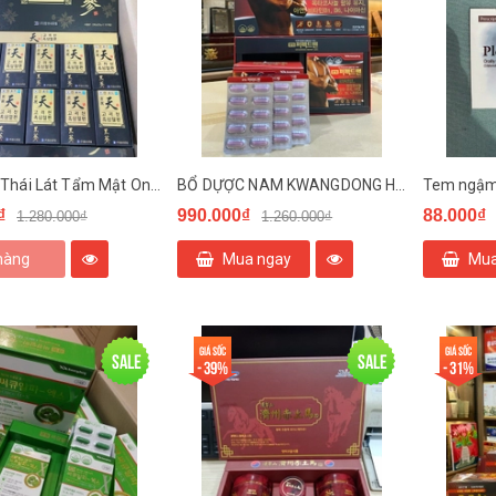
Hắc Sâm Thái Lát Tẩm Mật Ong Hàn Quốc.
BỔ DỰỢC NAM KWANGDONG HÀN QUỐC
₫
990.000₫
88.000₫
1.280.000₫
1.260.000₫
hàng
Mua ngay
Mua
Giá sốc
Giá sốc
Sale
Sale
- 39%
- 31%