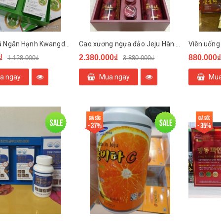
Bổ Não Lá Ngân Hạnh Kwangdong Circu Α-X Hộp 120 Viên Hàn Quốc
Cao xương ngựa đảo Jeju Hàn Quốc
Viên uống
₫
2.380.000₫
880.000₫
1.128.000₫
3.880.000₫
a ngay
Mua ngay
Mua
Giá sốc
Giá sốc
Sale
Sale
- 37%
- 35%