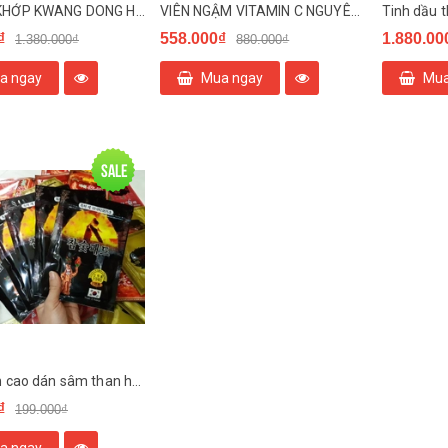
VIÊN BỔ KHỚP KWANG DONG HÀN QUỐC
VIÊN NGẬM VITAMIN C NGUYÊN CHẤT ĐẢO JEJU HÀN QUỐC
₫
558.000₫
1.880.00
1.380.000₫
880.000₫
a ngay
Mua ngay
Mua
Sale
Sét 6 bịch cao dán sâm than hoạt tính
₫
199.000₫
a ngay