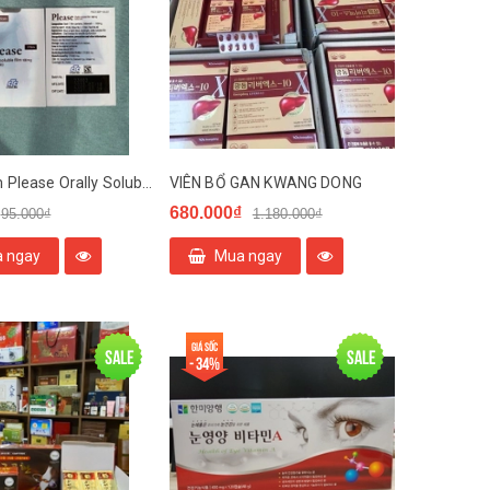
Tem ngậm Please Orally Soluble Film Hàn Quốc
VIÊN BỔ GAN KWANG DONG
680.000₫
95.000₫
1.180.000₫
 ngay
Mua ngay
Giá sốc
Sale
Sale
- 34%