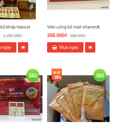
 bổ khớp Hansol
Viên uống bổ mắt vitaminA
388.000₫
1.280.000₫
588.000₫
 ngay
Mua ngay
Giá sốc
Sale
Sale
- 30%