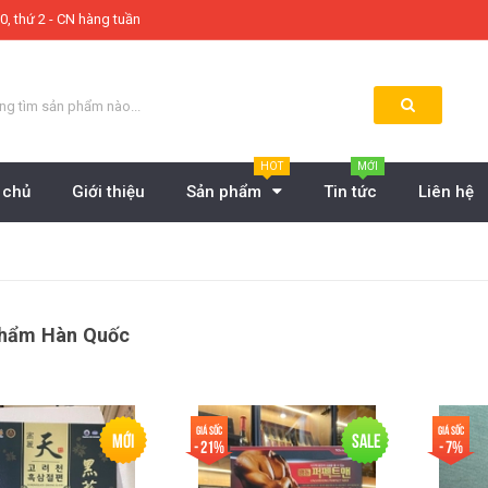
0, thứ 2 - CN hàng tuần
HOT
MỚI
 chủ
Giới thiệu
Sản phẩm
Tin tức
Liên hệ
hẩm Hàn Quốc
Giá sốc
Giá sốc
Mới
Sale
- 21%
- 7%