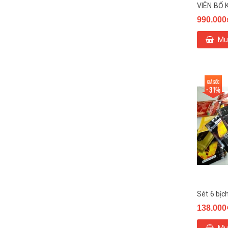
990.000
Mu
Giá sốc
- 31%
138.000
Mu