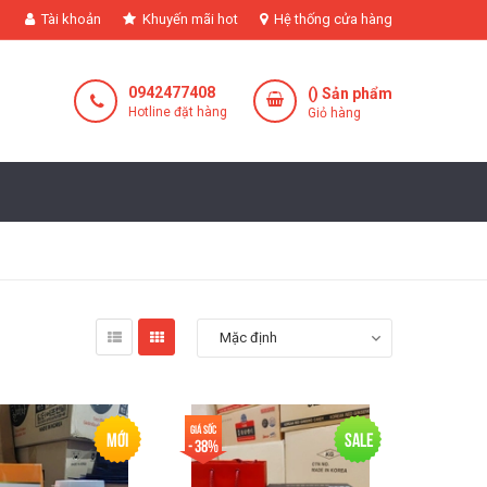
Tài khoản
Khuyến mãi hot
Hệ thống cửa hàng
0942477408
(
) Sản phẩm
Hotline đặt hàng
Giỏ hàng
Mặc định
Giá sốc
Mới
Sale
- 38%