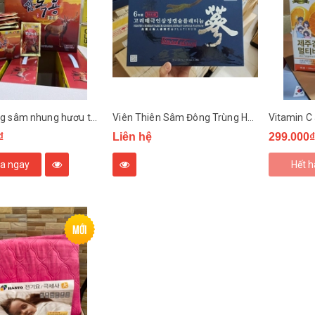
Nước hồng sâm nhung hươu thuốc bắc Hàn Quốc 70ml 60 gói
Viên Thiên Sâm Đông Trùng Hạ Thảo Thượng Hạng
Vitamin C
₫
Liên hệ
299.000₫
a ngay
Hết 
Mới