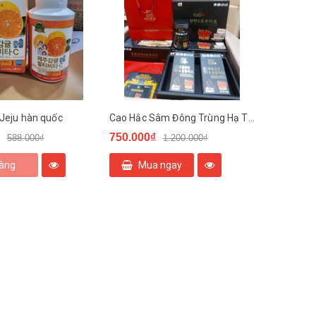
 Jeju hàn quốc
Cao Hắc Sâm Đông Trùng Hạ Thảo 240g x 2 lọ
750.000₫
588.000₫
1.200.000₫
hàng
Mua ngay