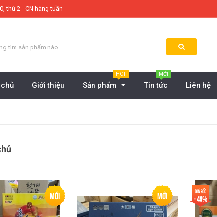
0, thứ 2 - CN hàng tuần
HOT
MỚI
 chủ
Giới thiệu
Sản phẩm
Tin tức
Liên hệ
chủ
Giá sốc
Mới
Mới
- 49%