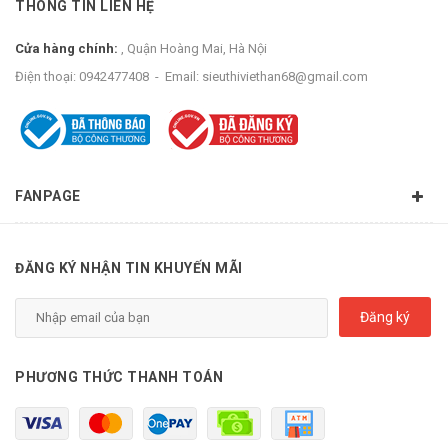
THÔNG TIN LIÊN HỆ
Cửa hàng chính:
, Quận Hoàng Mai, Hà Nội
Điện thoại:
0942477408
-
Email:
sieuthiviethan68@gmail.com
3. Hướng dẫn sử dụng:
FANPAGE
Uống 4 thìa cao hồng sâm pha với 80 đến 100 ml nước ấm
hay lạnh nên uống vào ban ngày, bảo quản nơi khô ráo
thoáng mát tránh ánh sáng trực tiếp từ mặt trời, mở ra sử
ĐĂNG KÝ NHẬN TIN KHUYẾN MÃI
dụng nên bảo quản ngăn mát.
Đăng ký
PHƯƠNG THỨC THANH TOÁN