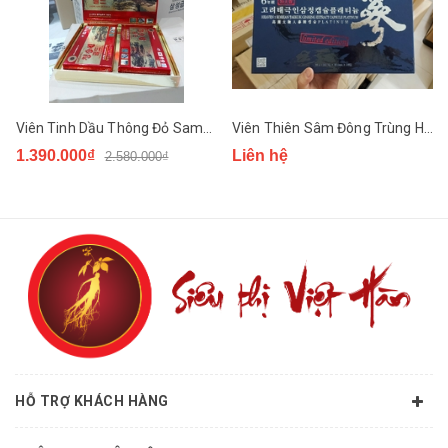
thao giúp tăng cường hệ thống cơ bắp giảm mỡ thừa mỡ
trong máu.
Viên Tinh Dầu Thông Đỏ Samsung Cheong Song Won Gold
Viên Thiên Sâm Đông Trùng Hạ Thảo Thượng Hạng
1.390.000₫
Liên hệ
2.580.000₫
HỖ TRỢ KHÁCH HÀNG