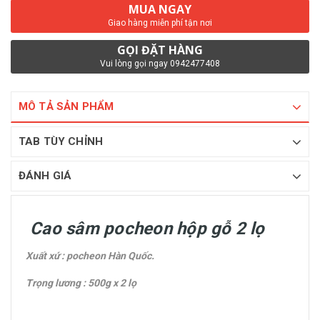
MUA NGAY
Giao hàng miễn phí tận nơi
GỌI ĐẶT HÀNG
Vui lòng gọi ngay 0942477408
MÔ TẢ SẢN PHẨM
TAB TÙY CHỈNH
ĐÁNH GIÁ
Cao sâm pocheon hộp gỗ 2 lọ
Xuất xứ : pocheon Hàn Quốc.
Trọng lương : 500g x 2 lọ