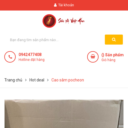
Tài khoản
0942477408
(
) Sản phẩm
Hotline đặt hàng
Giỏ hàng
Trang chủ
Hot deal
Cao sâm pocheon