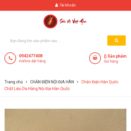
Tài khoản
0942477408
(
) Sản phẩm
Hotline đặt hàng
Giỏ hàng
Trang chủ
CHĂN ĐIỆN NỘI ĐỊA HÀN
Chăn Điện Hàn Quốc
Chất Liệu Da Hàng Nội Địa Hàn Quốc