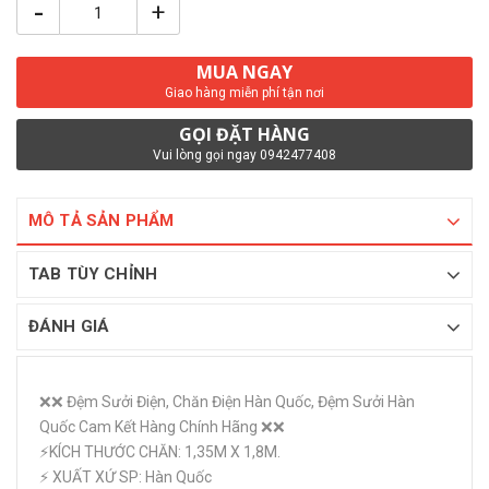
-
+
MUA NGAY
Giao hàng miễn phí tận nơi
GỌI ĐẶT HÀNG
Vui lòng gọi ngay 0942477408
MÔ TẢ SẢN PHẨM
TAB TÙY CHỈNH
ĐÁNH GIÁ
❌❌ Đệm Sưởi Điện, Chăn Điện Hàn Quốc, Đệm Sưởi Hàn
Quốc Cam Kết Hàng Chính Hãng ❌❌
⚡KÍCH THƯỚC CHĂN: 1,35M X 1,8M.
⚡ XUẤT XỨ SP: Hàn Quốc