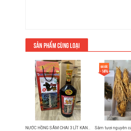
không thể thiếu cho những người bệnh và tuổi già.
Cách sử dụng cao hắc sâm như thế nào
:ok:️Ngày uống từ 1 đến 2 lần. Mỗi lần lấy 4 đến 5 t
ong tùy thích. Mỗi ngày uống 2 lần trước hoặc sau b
SẢN PHẨM CÙNG LOẠI
Giá sốc
Mới
- 14%
𝗖𝗨𝗥𝗖𝗨𝗠𝗜𝗡 𝟯𝟲𝟱 - 𝗡𝗚𝗛𝗘̣̂ 𝟯𝟲𝟱 𝗛𝗔̀𝗡 𝗤𝗨𝗢̂́𝗖
NƯỚC HỒNG SÂM CHAI 3 LÍT KANGHWA HÀN QUỐC