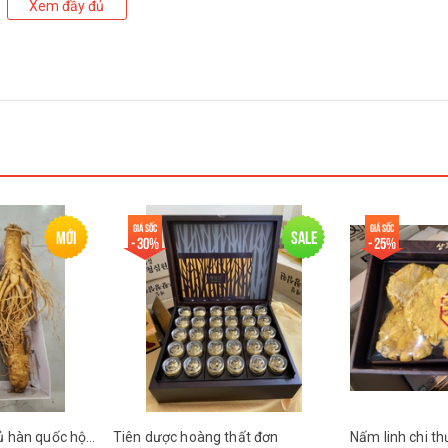
Xem đầy đủ
hìa cafe pha với 100 ml -200ml nước ấm. Có thể pha thêm đường hoặc mật
ữa ăn
Giá sốc
Giá sốc
Mới
Sale
- 30%
- 25%
Sâm tươi nguyên củ hàn quốc hộp 1kg loại 5 củ
Tiên dược hoàng thất đơn