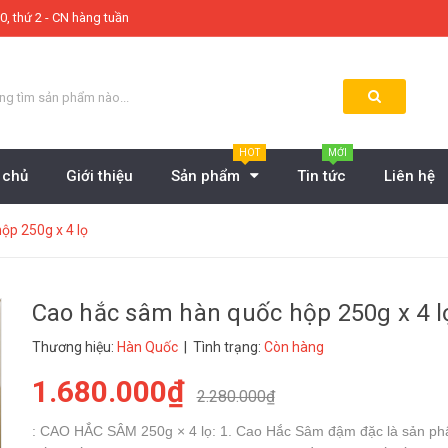
0, thứ 2 - CN hàng tuần
HOT
MỚI
 chủ
Giới thiệu
Sản phẩm
Tin tức
Liên hệ
ộp 250g x 4 lọ
Cao hắc sâm hàn quốc hộp 250g x 4 l
Thương hiệu:
Hàn Quốc
| Tình trạng:
Còn hàng
1.680.000₫
2.280.000₫
: CAO HẮC SÂM 250g × 4 lọ: 1. Cao Hắc Sâm đậm đặc là sản p