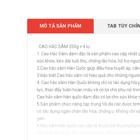
MÔ TẢ SẢN PHẨM
TAB TÙY CHỈ
: CAO HẮC SÂM 250g × 4 lọ:
1. Cao Hắc Sâm đậm đặc là sản phẩm cao cấp nhất c
sức khỏe, kéo dài tuổi thọ, chống lão hóa, hổ trợ ngư
2.Cao hắc sâm Hàn Quốc giúp điều hòa huyết áp, cân 
3.Đặc biệt Cao hắc sâm có hiệu quả cho những người c
4. Cao hắc sâm Hàn Quốc không chỉ có tác dụng hồi 
lực, thúc đẩy tuần hoàn máu và có lợi cho phụ nữ tro
Cao hắc sâm hàn quốc đậm đăc có lợi cho sức khỏe 
5.Sản phẩm chức năng tập trung tối đa các dược tính
có tác dụng ngăn chặn lão hóa, chống u. Không chỉ vậ
gan…
6.Hắc sâm hàn quốc cao cấp là thuốc bổ thượng hạng
như linh chi, bạch chỉ, xuyên khung...Nhờ quá trình 
sâm trở nên công hiệu hơn (đặc biệt là lấy được toà