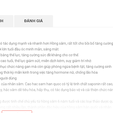
NH
ĐÁNH GIÁ
ó tác dụng mạnh và nhanh hơn Hồng sâm, rất tốt cho bồi bổ tăng cườn
ời lớn tuổi đầu óc minh mẫn, sáng mắt.
bằng thể lực, tăng cường sức đề kháng cho cơ thể.
ao tuổi, thể lực giảm sút, miễn dịch kém, suy giảm trí nhớ.
phục chức năng gan mà còn giúp phòng ngừa bệnh tật, tăng cường sinh
ng thời kỳ mãn kinh trong việc tăng hormone nữ, chống lão hóa.
người dùng
 của nhân sâm. Cao hac sam han quoc có tỷ lệ tinh chất saponin rất cao
y, hắc sâm dễ tiêu hóa, hấp thụ, có tác dụng bảo vệ và cải thiện chức nă
 được tinh chế chủ yếu từ hồng sâm 6 năm tuổi và các loại thảo dược q
chưng cất nhiều lần, thành phần đặc hiệu của hồng sâm hàn quốc và nhân
n bộ tinh chất Saponin) và trở thành hồng sâm đen quý hiếm. Cao Hắc S