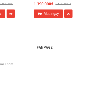
1.390.000₫
Liên hệ
.800.000₫
2.580.000₫
y
Mua ngay
FANPAGE
gmail.com