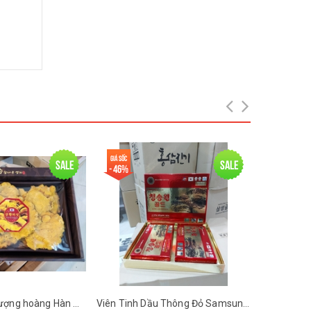
Giá sốc
Sale
Sale
- 46%
Nấm linh chi thượng hoàng Hàn Quốc
Viên Tinh Dầu Thông Đỏ Samsung Cheong Song Won Gold