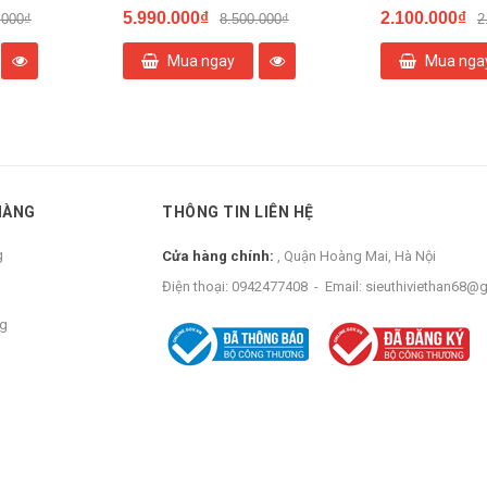
5.990.000₫
2.100.000₫
.000₫
8.500.000₫
2
Mua ngay
Mua nga
HÀNG
THÔNG TIN LIÊN HỆ
g
Cửa hàng chính:
, Quận Hoàng Mai, Hà Nội
Điện thoại:
0942477408
-
Email:
sieuthiviethan68@
ng