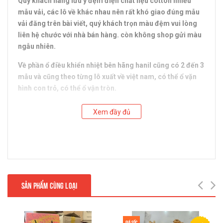
Qúy khách hàng lưu ý đệm điện chất liệu cotton nhiều
mẫu vải, các lô về khác nhau nên rất khó giao đúng mẫu
vải đăng trên bài viết, quý khách trọn màu đệm vui lòng
liên hệ chước với nhà bán hàng. còn không shop gửi màu
ngẫu nhiên.
Về phần ổ điều khiển nhiệt bên hãng hanil cũng có 2 đến 3
mẫu và cũng theo từng lô xuất về việt nam, có thể ổ vặn
hình con trỏ, có thể ổ vận tròn.
Xem đầy đủ
Công dụng của đệm điện hàn
quốc
Nhiều người gọi đệm điện hàn quốc là thảm điện cũng không
sai, trên thực tế chúng có rất nhiều tên gọi khác nhau mà
SẢN PHẨM CÙNG LOẠI
phổ biến là đệm điện và đệm điện và chúng có công dụng
next
như sau.
Sưởi ấm cơ thể trong những ngày lạnh sâu, rét đậm, rét hại.
Giá sốc