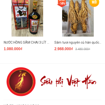
Mới
- 14%
Dung để trị liệu, làm tăng sự lưu thông máu trỏng cơ thể.
Cấu tạo của Đệm điện hàn quốc
Đệm điện hàn quốc có cấu tạo chủ yếu bởi những bộ phận
sau
NƯỚC HỒNG SÂM CHAI 3 LÍT KANGHWA HÀN QUỐC
Sâm tươi nguyên củ hàn quốc hộp 1kg loại 5 củ
Vỏ được làm bằng cotton.
1.080.000₫
2.988.000₫
3.480.000₫
Sử dụng 1 ổ điều khiển nhiệt
Bên trong có sợi dây dẫn điện, dẫn nhiệt
Đệm điện Hanil là mộ trong số ít những chăn điện có xuất xứ
từ Hàn quốc được nhập khẩu nguyên chiếc.
Đệm điện Hàn quốc Hanil kích
thước 135x180cm