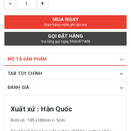
-
+
MUA NGAY
Giao hàng miễn phí tận nơi
GỌI ĐẶT HÀNG
Vui lòng gọi ngay 0942477408
MÔ TẢ SẢN PHẨM
TAB TÙY CHỈNH
ĐÁNH GIÁ
Xuất xứ : Hàn Quốc
Kích cỡ : 135 x180cm +- 5cm