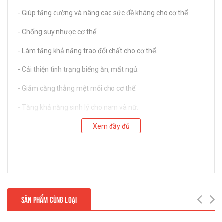
- Giúp tăng cường và nâng cao sức đề kháng cho cơ thể
- Chống suy nhược cơ thể
- Làm tăng khả năng trao đổi chất cho cơ thể.
- Cải thiện tình trạng biếng ăn, mất ngủ.
- Giảm căng thẳng mệt mỏi cho cơ thể.
- Tăng khả năng sinh lý cho nam và nữ.
- Chống lão hóa cho cơ thể, làm đẹp da.
Xem đầy đủ
* Đối tượng sử dụng:
- Dùng cho cả nam lẫn nữ, người già yếu, người thường
xuyên lao động nặng nhọc
- Dùng cho người hay tập luyện thể thao với cường độ cao.
SẢN PHẨM CÙNG LOẠI
next
- Dùng cho người hay bị stress do áp lục công việc, học tập..