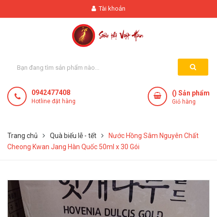
Tài khoản
0942477408
(
) Sản phẩm
Hotline đặt hàng
Giỏ hàng
Trang chủ
Quà biếu lễ - tết
Nước Hồng Sâm Nguyên Chất
Cheong Kwan Jang Hàn Quốc 50ml x 30 Gói