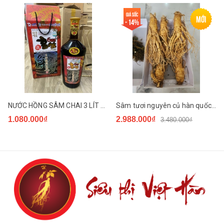
- Dùng cho người ốm yếu, người có thể trạng yếu...
Giá sốc
Mới
- 14%
* Hướng dẫn sử dụng
:
- Ngày uống 2 lần, mỗi lần 1 gói nhỏ.
- Uống vào buổi sáng, buổi trưa trước bữa ăn 30 phút.
- Uống sau khi làm việc mệt nhọc hay tập thể thao với cường
độ cao.
NƯỚC HỒNG SÂM CHAI 3 LÍT KANGHWA HÀN QUỐC
Sâm tươi nguyên củ hàn quốc hộp 1kg loại 5 củ
- Không nên sử dụng sản phẩm cho trẻ em dưới 6 tuổi.
1.080.000₫
2.988.000₫
3.480.000₫
- Không nên sử dụng sản phẩm vào buổi tối trước khi đi ngủ,
dễ bị kích thích thần kinh gây ra khó ngủ.