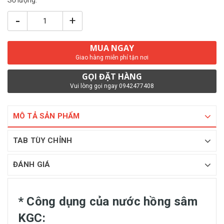
-
+
MUA NGAY
Giao hàng miễn phí tận nơi
GỌI ĐẶT HÀNG
Vui lòng gọi ngay 0942477408
MÔ TẢ SẢN PHẨM
TAB TÙY CHỈNH
ĐÁNH GIÁ
* Công dụng của nước hồng sâm
KGC: